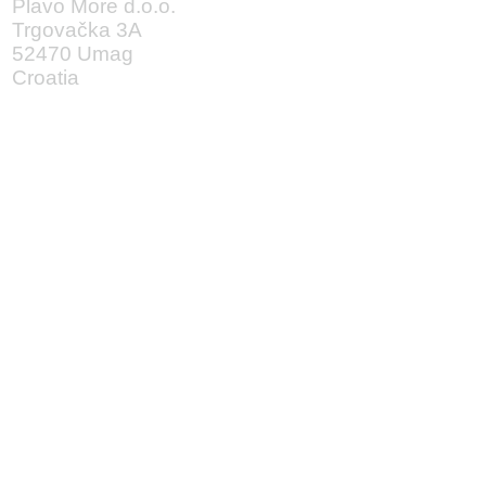
Plavo More d.o.o.
Trgovačka 3A
52470 Umag
Croatia