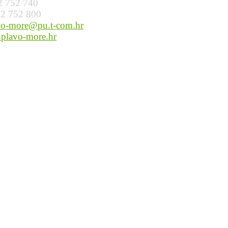
52 752 740
52 752 800
vo-more@pu.t-com.hr
plavo-more.hr