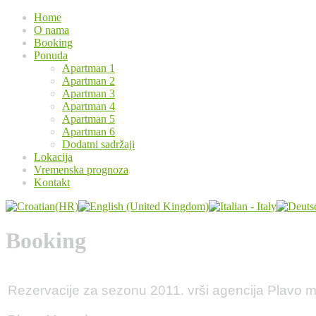
Home
O nama
Booking
Ponuda
Apartman 1
Apartman 2
Apartman 3
Apartman 4
Apartman 5
Apartman 6
Dodatni sadržaji
Lokacija
Vremenska prognoza
Kontakt
Booking
Rezervacije za sezonu 2011. vrši agencija Plavo m