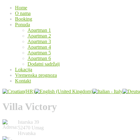
Home
O nama
Booking
Ponuda
Apartman 1
Apartman 2
Apartman 3
Apartman 4
Apartman 5
Apartman 6
Dodatni sadržaji
Lokacija
Vremenska prognoza
Kontakt
Villa Victory
Istarska 39
52470 Umag
Hrvatska