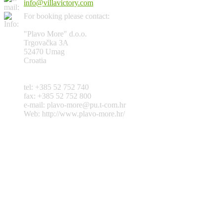
info@villavictory.com
For booking please contact:
"Plavo More" d.o.o.
Trgovačka 3A
52470 Umag
Croatia
tel: +385 52 752 740
fax: +385 52 752 800
e-mail: plavo-more@pu.t-com.hr
Web: http://www.plavo-more.hr/