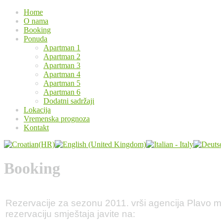
Home
O nama
Booking
Ponuda
Apartman 1
Apartman 2
Apartman 3
Apartman 4
Apartman 5
Apartman 6
Dodatni sadržaji
Lokacija
Vremenska prognoza
Kontakt
Booking
Rezervacije za sezonu 2011. vrši agencija Plavo 
rezervaciju smještaja javite na: